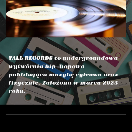
YALL RECORDS
to undergroundowa
wytwórnia hip-hopowa
publikująca muzykę cyfrowo oraz
fizycznie. Założona w marcu 2023
roku.